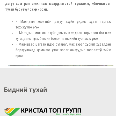
дагуу хамтран
ажиллаж шаардлагатай тусламж, үйлчилгээг
тухай бүр үзүүлсээр ирсэн.
– Малчдын хүсэлтийн дагуу ахуйн ундны худаг гаргаж
тохижуулж өгөх
– Малчдын мал аж ахуйг дэмжиж хадлан тариалан бэлтгэх
хугацааны түлш, бензин болон техникийн тусламж үзүүлэх
– Малчдаас цагаан идээ сүү тараг, мах зэрэг хүнсийг худалдан
борлуулахад дэмжлэг үзүүлэх зэрэг ажлуудыг тасралтгүй хийж
ирсэн.
Бидний тухай