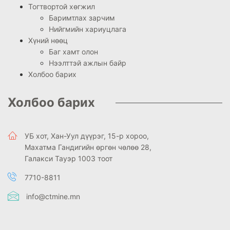
Тогтвортой хөгжил
Баримтлах зарчим
Нийгмийн хариуцлага
Хүний нөөц
Баг хамт олон
Нээлттэй ажлын байр
Холбоо барих
Холбоо барих
УБ хот, Хан-Уул дүүрэг, 15-р хороо,
Махатма Гандигийн өргөн чөлөө 28,
Галакси Тауэр 1003 тоот
7710-8811
info@ctmine.mn