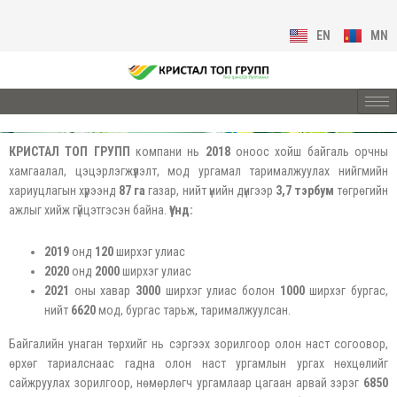
EN
MN
КРИСТАЛ ТОП ГРУПП
компани нь
2018
оноос хойш байгаль орчны
хамгаалал, цэцэрлэгжүүлэлт, мод ургамал тарималжуулах нийгмийн
хариуцлагын хүрээнд
87 га
газар, нийт үнийн дүнгээр
3,7 тэрбум
төгрөгийн
ажлыг хийж гүйцэтгэсэн байна.
Үүнд:
2019
онд
120
ширхэг улиас
2020
онд
2000
ширхэг улиас
2021
оны хавар
3000
ширхэг улиас болон
1000
ширхэг бургас,
нийт
6620
мод, бургас тарьж, тарималжуулсан.
Байгалийн унаган төрхийг нь сэргээх зорилгоор олон наст согоовор,
өрхөг тариалснаас гадна олон наст ургамлын ургах нөхцөлийг
сайжруулах зорилгоор, нөмөрлөгч ургамлаар цагаан арвай зэрэг
6850