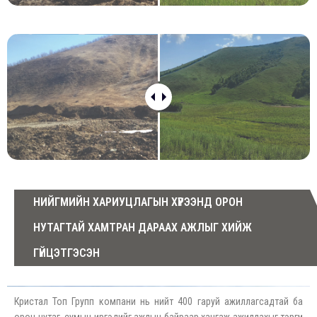
НИЙГМИЙН ХАРИУЦЛАГЫН ХҮРЭЭНД ОРОН
НУТАГТАЙ ХАМТРАН ДАРААХ АЖЛЫГ ХИЙЖ
ГҮЙЦЭТГЭСЭН
Кристал Топ Групп компани нь нийт 400 гаруй ажиллагсадтай ба