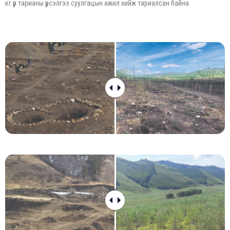
кг үр тарианы үрсэлгээ суулгацын ажил хийж тариалсан байна.