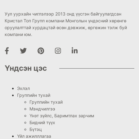
Уул уурхайн чиглэлээр 2013 онд үүсгэн байгуулагдсан
Кристал Топ Групп компани Монголын үндэсний хөрөнгө
оруулалттай хурдацтай өсөн дэвжиж, өргөжин тэлж буй
компани юм.
Үндсэн цэс
Эхлэл
Группийн тухай
Группийн тухай
Мэндчилгээ
Үнэт зүйлс, Баримтлах зарчим
Бидний түүх
Бүтэц
Үйл ажилллагаа