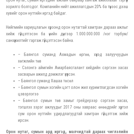
орон нутаг, сумын иргэдийг ажлын байраар хангаж ажиллахыг тэргүүн
зорилго болгодог. Компанийн нийт ажиллагсдын 20% ба түүнээс дээш
хувийг орон нутгийн иргэд байдаг.
Нийгмийн хариуцлагын хүрээнд орон нутагтай хамтран дараах ажлыг
хийж гүйцэтгэсэн ба үнийн дүнгээр 1.000.000.000 /нэг тэрбум/
санхүүжилтийг гаргаж гүйцэтгэсэн байна.
– Баянгол суманд Ахмадын өргөө, хүүхэд залуучуудын
хөгжлийн төв
– Сэлэнгэ аймгийн Амарбаясгалант хийдийн сэргээн засах
засварын ажилд дэмжлэг үзүүлсэн.
– Баянгол суманд Хашаа төсөл
– Баянгол сумын хогийн цэгт олон жил хуримтлагдсан хогийн
цэвэрлэгээ
– Баянгол сумын төв замыг грейдерээр сэргээн засах,
тэгшлэх зэрэг ажлуудыг 2017 оны хавраас өнөөдрийг хүртэл
сум орон нутгийн удирдлагуудтай хамтран гүйцэтгэж хийж
ирсэн.
Орон нутаг, сумын ард иргэд, малчидтай дараах чиглэлийн