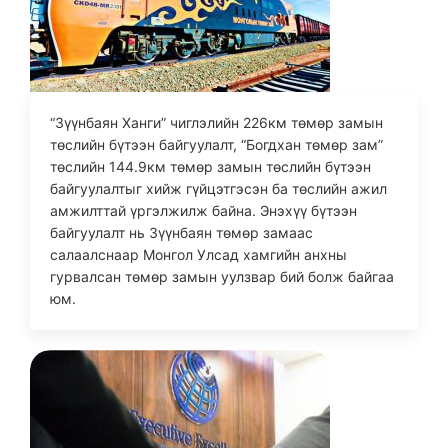
“Зүүнбаян Ханги” чиглэлийн 226км төмөр замын
төслийн бүтээн байгуулалт, “Богдхан төмөр зам”
төслийн 144.9км төмөр замын төслийн бүтээн
байгуулалтыг хийж гүйцэтгэсэн ба төслийн ажил
амжилттай үргэлжилж байна. Энэхүү бүтээн
байгуулалт нь Зүүнбаян төмөр замаас
салаалснаар Монгол Улсад хамгийн анхны
гурвалсан төмөр замын уулзвар бий болж байгаа
юм.