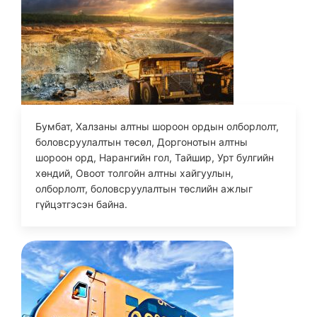
Бумбат, Халзаны алтны шороон ордын олборлолт,
боловсруулалтын төсөл, Доргонотын алтны
шороон орд, Нарангийн гол, Тайшир, Урт булгийн
хөндий, Овоот толгойн алтны хайгуулын,
олборлолт, боловсруулалтын төслийн ажлыг
гүйцэтгэсэн байна.