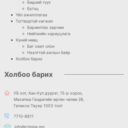
Бидний түүх
Бүтэц
Үйл ажилллагаа
Тогтвортой хөгжил
Баримтлах зарчим
Нийгмийн хариуцлага
Хүний нөөц
Баг хамт олон
Нээлттэй ажлын байр
Холбоо барих
Холбоо барих
УБ хот, Хан-Уул дүүрэг, 15-р хороо,
Махатма Гандигийн өргөн чөлөө 28,
Галакси Тауэр 1003 тоот
7710-8811
info@ctmine.mn