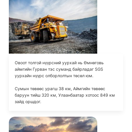
Овоот толгой нүүрсний уурхай нь Өмнөговь
аймгийн Гурван тэс суманд байрладаг SGS
уурхайн нүүрс олборлолтын төсөл юм.
Сумын төвөөс урагш 38 км, Аймгийн төвөөс
баруун тийш 320 км, Улаанбаатар хотоос 849 км
зайд оршдог.