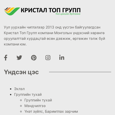
Уул уурхайн чиглэлээр 2013 онд үүсгэн байгуулагдсан
Кристал Топ Групп компани Монголын үндэсний хөрөнгө
оруулалттай хурдацтай өсөн дэвжиж, өргөжин тэлж буй
компани юм.
Үндсэн цэс
Эхлэл
Группийн тухай
Группийн тухай
Мэндчилгээ
Үнэт зүйлс, Баримтлах зарчим