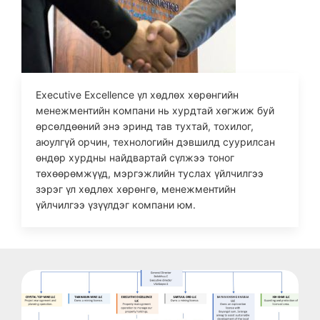
Executive Excellence үл хөдлөх хөрөнгийн
менежментийн компани нь хурдтай хөгжиж буй
өрсөлдөөний энэ эринд тав тухтай, тохилог,
аюулгүй орчин, технологийн дэвшилд суурилсан
өндөр хурдны найдвартай сүлжээ тоног
төхөөрөмжүүд, мэргэжлийн туслах үйлчилгээ
зэрэг үл хөдлөх хөрөнгө, менежментийн
үйлчилгээ үзүүлдэг компани юм.