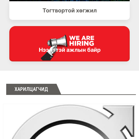
Тогтвортой хөгжил
Нээлттэй ажлын байр
ХАРИЛЦАГЧИД