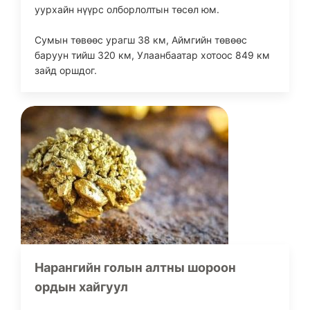
уурхайн нүүрс олборлолтын төсөл юм.
Сумын төвөөс урагш 38 км, Аймгийн төвөөс
баруун тийш 320 км, Улаанбаатар хотоос 849 км
зайд оршдог.
Нарангийн голын алтны шороон
ордын хайгуул