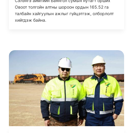
Сэлэнгэ аймгийн Баянгол сумын нутагт орших
Овоот толгойн алтны шороон ордын 165.52 га
талбайн хайгуулын ажлыг гүйцэтгэж, олборлолт
хийгдэж байна.