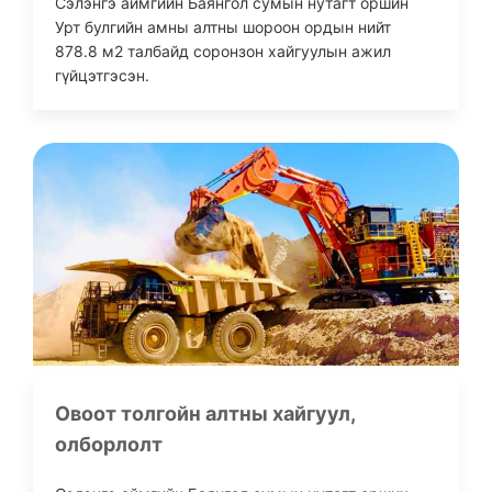
Сэлэнгэ аймгийн Баянгол сумын нутагт оршин
Урт булгийн амны алтны шороон ордын нийт
878.8 м2 талбайд соронзон хайгуулын ажил
гүйцэтгэсэн.
Овоот толгойн алтны хайгуул,
олборлолт