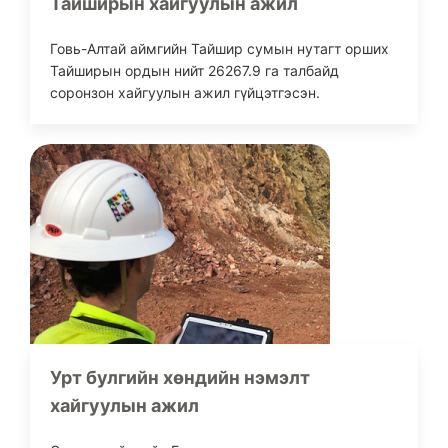
Тайширын хайгуулын ажил
Говь-Алтай аймгийн Тайшир сумын нутагт орших
Тайширын ордын нийт 26267.9 га талбайд
соронзон хайгуулын ажил гүйцэтгэсэн.
Урт булгийн хөндийн нэмэлт
хайгуулын ажил