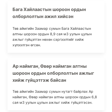
Бага Хайлаастын шороон ордын
олборлолтын ажил хийсэн
Төв аймгийн Заамар сумын Бага Хайлаастын
алтны шороон ордын 8,9 сая м3 уулын цулын
ажлыг гүйцэтгэн нөхөн сэргээлтийг хийж
хүлээлгэн өгсөн.
Ар наймган, Өвөр наймган алтны
шороон ордын олборлолтын ажлыг
хийж гүйцэтгэж байсан
Төв аймгийн Заамар сумын нутагт байрлах Ар
наймган, Өвөр наймган алтны шороон ордын 6,8
сая м3 уулын цулын ажлыг хийж гүйцэтгэсэн.