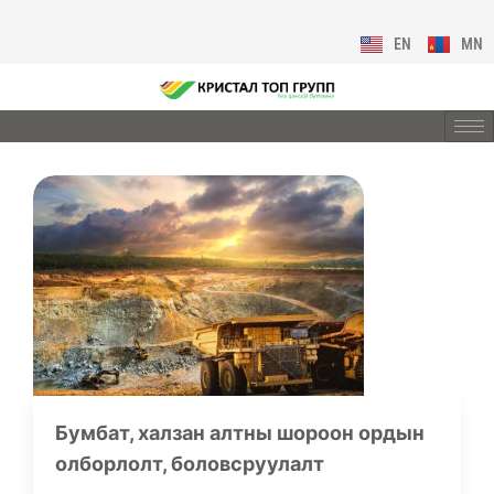
EN
MN
Бумбат, халзан алтны шороон ордын
олборлолт, боловсруулалт