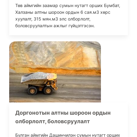
Төв аймгийн заамар сумын нутагт орших Бумбат,
Халзаны алтны шороон ордын 6 сая.м3 хөрс
хуулалт, 315 мян.м3 элс олборлолт,
боловсруулалтын ажлыг гүйцэтгэсэн.
Доргонотын алтны шороон ордын
олборлолт, боловсруулалт
Булган аймгийн Дашинчилэн сумын нутагт орших