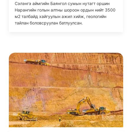
Сэлэнгэ аймгийн Баянгол сумын нутагт оршин
Нарангийн голын алтны шороон ордын нийт 3500
м2 талбайд хайгуулын ажил хийж, геологийн
тайлан боловсруулан батлуулсан.