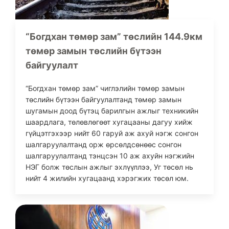
“Богдхан төмөр зам” төслийн 144.9км
төмөр замын төслийн бүтээн
байгуулалт
“Богдхан төмөр зам” чиглэлийн төмөр замын
төслийн бүтээн байгуулалтанд төмөр замын
шугамын доод бүтэц барилгын ажлыг техникийн
шаардлага, төлөвлөгөөт хугацааны дагуу хийж
гүйцэтгэхээр нийт 60 гаруй аж ахуй нэгж сонгон
шалгаруулалтанд орж өрсөлдсөнөөс сонгон
шалгаруулалтанд тэнцсэн 10 аж ахуйн нэгжийн
НЭГ болж төслын ажлыг эхлүүллээ, Уг төсөл нь
нийт 4 жилийн хугацаанд хэрэгжих төсөл юм.