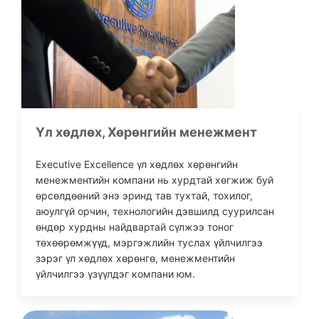
Үл хөдлөх, Хөрөнгийн менежмент
Executive Excellence үл хөдлөх хөрөнгийн
менежментийн компани нь хурдтай хөгжиж буй
өрсөлдөөний энэ эринд тав тухтай, тохилог,
аюулгүй орчин, технологийн дэвшилд суурилсан
өндөр хурдны найдвартай сүлжээ тоног
төхөөрөмжүүд, мэргэжлийн туслах үйлчилгээ
зэрэг үл хөдлөх хөрөнгө, менежментийн
үйлчилгээ үзүүлдэг компани юм.