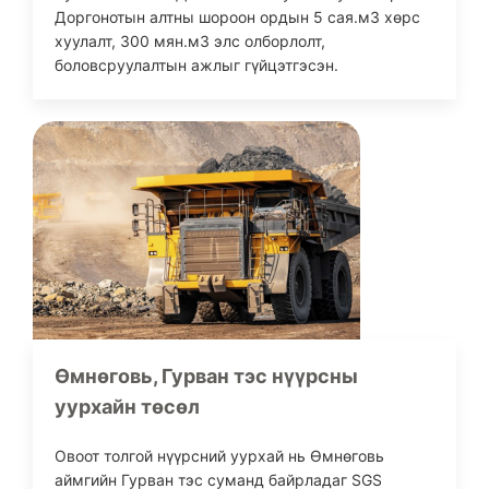
Доргонотын алтны шороон ордын 5 сая.м3 хөрс
хуулалт, 300 мян.м3 элс олборлолт,
боловсруулалтын ажлыг гүйцэтгэсэн.
Өмнөговь, Гурван тэс нүүрсны
уурхайн төсөл
Овоот толгой нүүрсний уурхай нь Өмнөговь
аймгийн Гурван тэс суманд байрладаг SGS