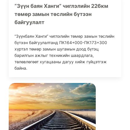
“Зүүн баян Ханги” чиглэлийн 226км
төмөр замын төслийн бүтээн
байгуулалт
“Зүүнбаян Ханги” чиглэлийн төмөр замын төслийн
бүтээн байгуулалтанд ПК164+000-ПК173+300
хүртэл төмөр замын шугамын доод бүтэц
барилгын ажлыг техникийн шаардлага,
төлөвлөгөөт хугацааны дагуу хийж гүйцэтгэж
байна.