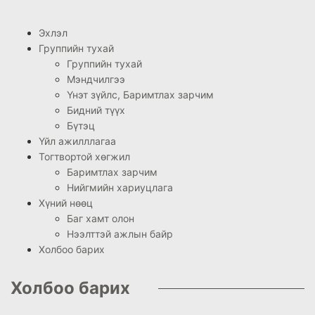
Эхлэл
Группийн тухай
Группийн тухай
Мэндчилгээ
Үнэт зүйлс, Баримтлах зарчим
Бидний түүх
Бүтэц
Үйл ажилллагаа
Тогтвортой хөгжил
Баримтлах зарчим
Нийгмийн хариуцлага
Хүний нөөц
Баг хамт олон
Нээлттэй ажлын байр
Холбоо барих
Холбоо барих