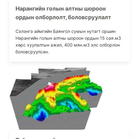
Нарангийн голын алтны шороон
ордын олборлолт, боловсруулалт
Сэлэнгэ аймгийн Баянгол сумын нутагт оршин
Нарангийн голын алтны шороон ордын 15 сая.м3
хөрс хуулалтын ажил, 400 мян.м3 элс олборлон
боловсруулсан.