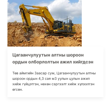
Цагаанчулуутын алтны шороон
ордын олборлолтын ажил хийгдсэн
Төв аймгийн Заасар сум, Цагаанчулуутын алтны
шороон ордын 4,3 сая м3 уулын цулын ажил
хийж гүйцэтгэн, нөхөн сэргээлт хийж хүлээлгэн
өгсөн.